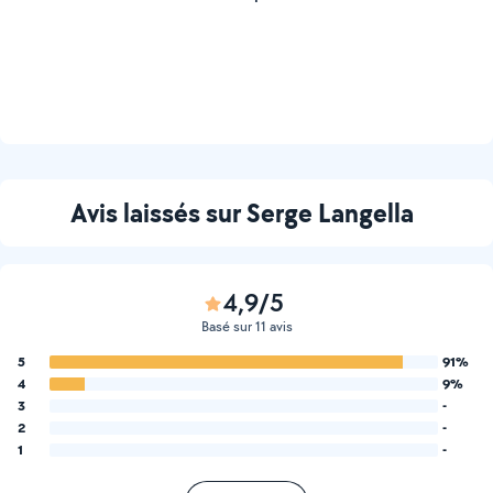
Avis laissés sur Serge Langella
4,9/5
Basé sur 11 avis
5
91%
4
9%
3
-
2
-
1
-