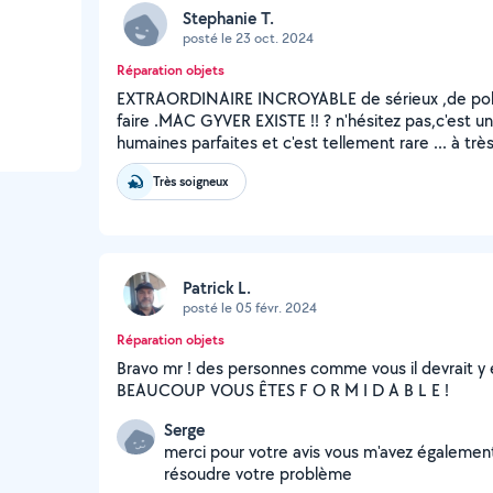
Stephanie T.
posté le 23 oct. 2024
Réparation objets
EXTRAORDINAIRE INCROYABLE de sérieux ,de polite
faire .MAC GYVER EXISTE !! ? n'hésitez pas,c'est un
humaines parfaites et c'est tellement rare ... à trè
Très soigneux
Patrick L.
posté le 05 févr. 2024
Réparation objets
Bravo mr ! des personnes comme vous il devrait y en
BEAUCOUP VOUS ÊTES F O R M I D A B L E !
Serge
merci pour votre avis vous m'avez également 
résoudre votre problème