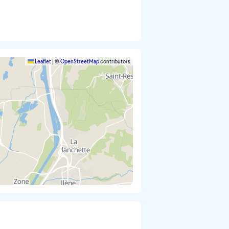
Leaflet
|
©
OpenStreetMap
contributors