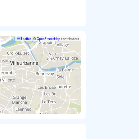
Leaflet
|
©
OpenStreetMap
contributors