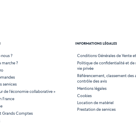
N
INFORMATIONS LÉGALES
-nous ?
Conditions Générales de Vente et 
 marche ?
Politique de confidentialité et de
vie privée
ro
Référencement, classement des 
demandes
contrôle des avis
 services
Mentions légales
tur de l'économie collaborative »
Cookies
en France
Location de matériel
se
Prestation de services
 et Grands Comptes
t