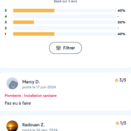
Basé sur 5 avis
5
40%
4
-
3
20%
2
-
1
40%
Filtrer
3/5
Marcy D.
posté le 17 juin 2024
Plomberie - Installation sanitaire
Pas eu à faire
1/5
Radouan Z.
posté le 26 janv. 2024