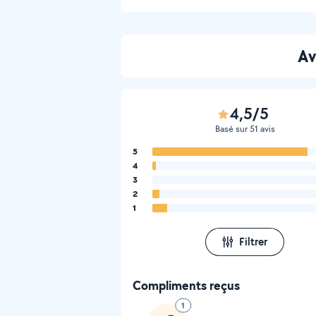
Av
4,5/5
Basé sur 51 avis
5
4
3
2
1
Filtrer
Compliments reçus
1