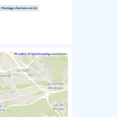
Montage d'armoire en kit
Leaflet
|
©
OpenStreetMap
contributors