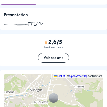
Présentation
..............,,,,,,,,...(?(*[_/=%<
2,6/5
Basé sur 5 avis
Voir ses avis
Leaflet
|
©
OpenStreetMap
contributors