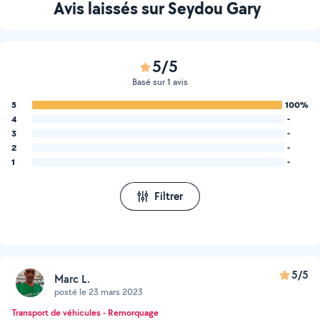
Avis laissés sur Seydou Gary
5/5
Basé sur 1 avis
5
100%
4
-
3
-
2
-
1
-
Filtrer
5/5
Marc L.
posté le 23 mars 2023
Transport de véhicules - Remorquage