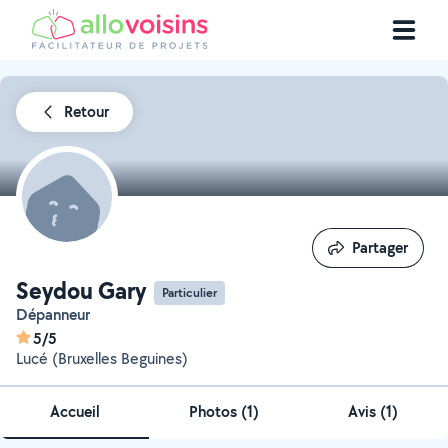
Retour
Partager
Partager
Seydou Gary
Particulier
Dépanneur
5/5
Lucé (Bruxelles Beguines)
Accueil
Photos
(
1
)
Avis (1)