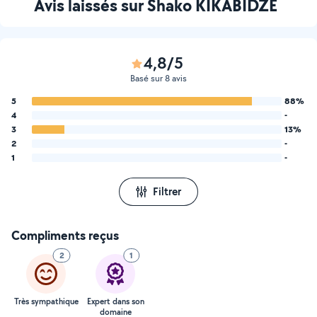
Avis laissés sur Shako KIKABIDZE
4,8/5
Basé sur 8 avis
5
88%
4
-
3
13%
2
-
1
-
Filtrer
Compliments reçus
2
1
Très sympathique
Expert dans son
domaine