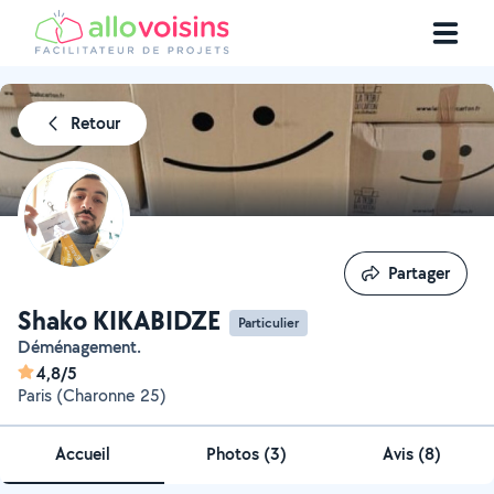
Retour
Partager
Partager
Shako KIKABIDZE
Particulier
Déménagement.
4,8/5
Paris (Charonne 25)
Accueil
Photos
(
3
)
Avis (8)