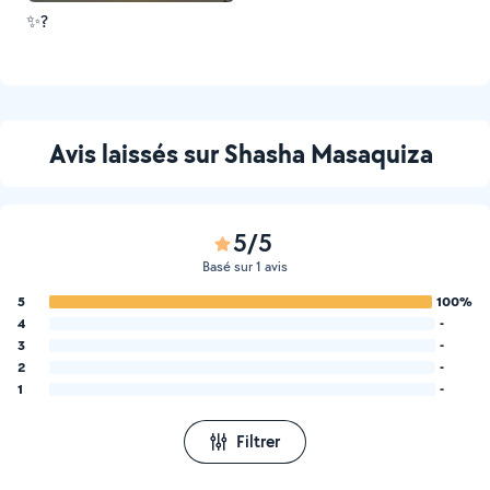
✨?
Avis laissés sur Shasha Masaquiza
5/5
Basé sur 1 avis
5
100%
4
-
3
-
2
-
1
-
Filtrer