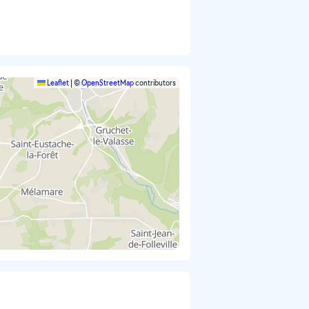
Leaflet
|
©
OpenStreetMap
contributors