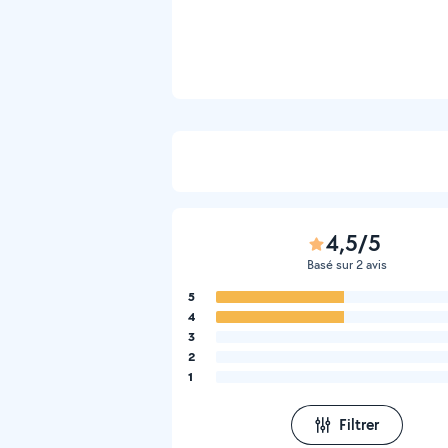
4,5/5
Basé sur 2 avis
5
4
3
2
1
Filtrer