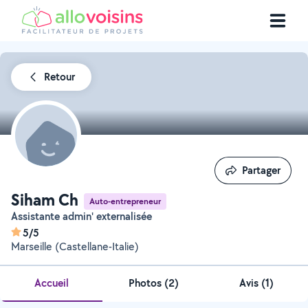
Retour
Partager
Partager
Siham Ch
Auto-entrepreneur
Assistante admin' externalisée
5/5
Marseille (Castellane-Italie)
Accueil
Photos
(
2
)
Avis (1)