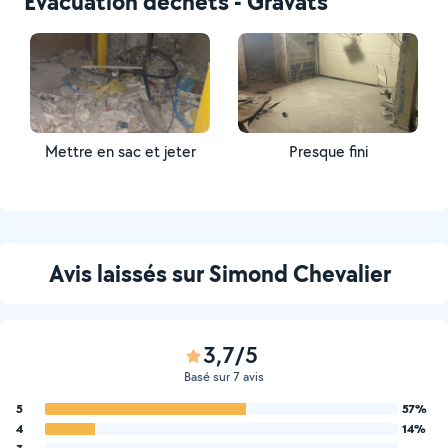
Évacuation déchets - Gravats
Mettre en sac et jeter
Presque fini
Avis laissés sur Simond Chevalier
3,7/5
Basé sur 7 avis
5
57%
4
14%