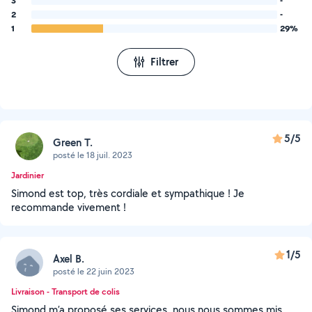
3
-
2
-
1
29%
Filtrer
5/5
Green T.
posté le 18 juil. 2023
Jardinier
Simond est top, très cordiale et sympathique ! Je
recommande vivement !
1/5
Axel B.
posté le 22 juin 2023
Livraison - Transport de colis
Simond m’a proposé ses services, nous nous sommes mis