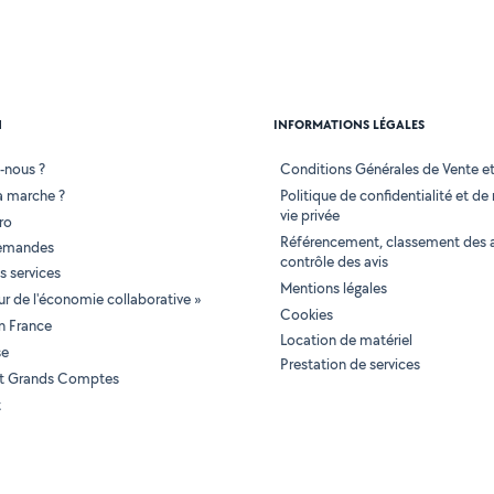
N
INFORMATIONS LÉGALES
-nous ?
Conditions Générales de Vente et 
 marche ?
Politique de confidentialité et de
vie privée
ro
Référencement, classement des 
demandes
contrôle des avis
 services
Mentions légales
tur de l'économie collaborative »
Cookies
en France
Location de matériel
se
Prestation de services
 et Grands Comptes
t