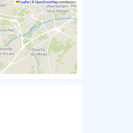
Leaflet
|
©
OpenStreetMap
contributors