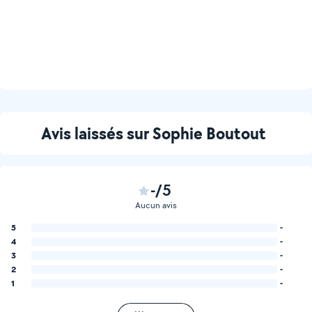
Avis laissés sur Sophie Boutout
-/5
Aucun avis
5
-
4
-
3
-
2
-
1
-