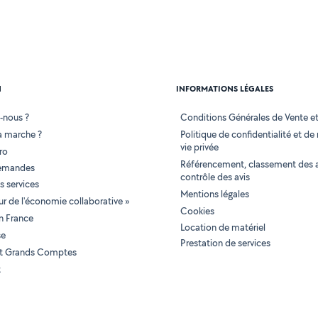
N
INFORMATIONS LÉGALES
-nous ?
Conditions Générales de Vente et 
 marche ?
Politique de confidentialité et de
vie privée
ro
Référencement, classement des 
demandes
contrôle des avis
 services
Mentions légales
tur de l'économie collaborative »
Cookies
en France
Location de matériel
se
Prestation de services
 et Grands Comptes
t