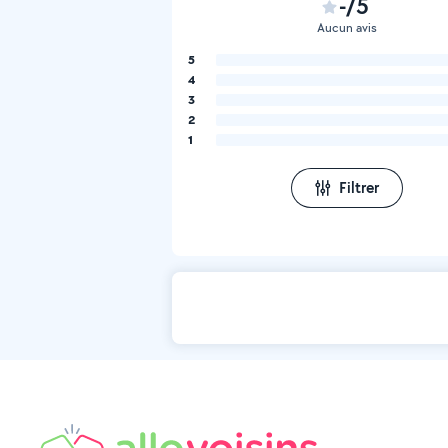
-/5
Aucun avis
5
4
3
2
1
Filtrer