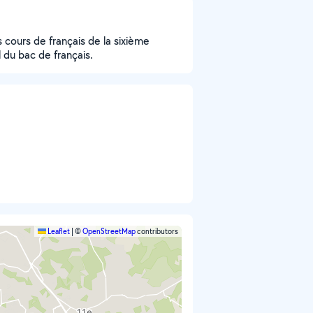
 cours de français de la sixième
l du bac de français.
Leaflet
|
©
OpenStreetMap
contributors