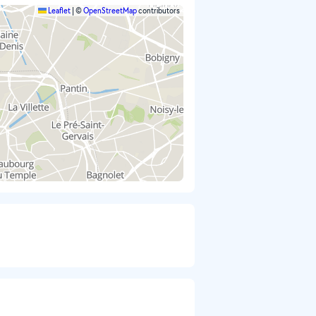
Leaflet
|
©
OpenStreetMap
contributors