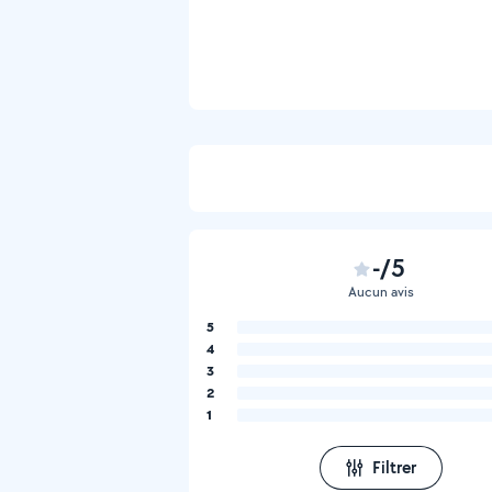
-/5
Aucun avis
5
4
3
2
1
Filtrer