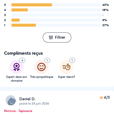
5
45%
4
18%
3
-
2
9%
1
27%
Filtrer
Compliments reçus
4
1
1
Expert dans son
Très sympathique
Super réactif
domaine
4/5
Daniel D.
posté le 24 juin 2026
Peinture - Tapisserie