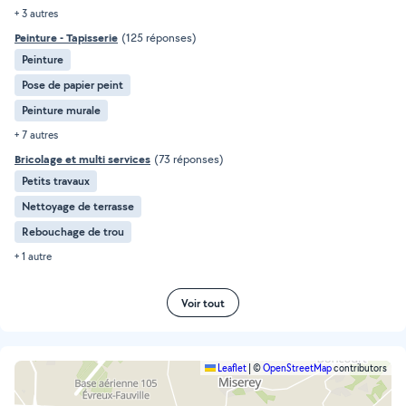
+ 3 autres
Peinture - Tapisserie
(125 réponses)
Peinture
Pose de papier peint
Peinture murale
+ 7 autres
Bricolage et multi services
(73 réponses)
Petits travaux
Nettoyage de terrasse
Rebouchage de trou
+ 1 autre
Voir tout
Leaflet
|
©
OpenStreetMap
contributors