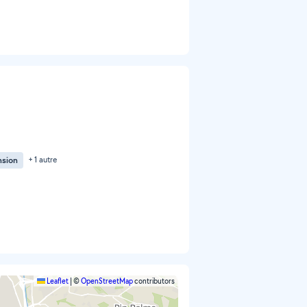
nsion
+ 1 autre
Leaflet
|
©
OpenStreetMap
contributors