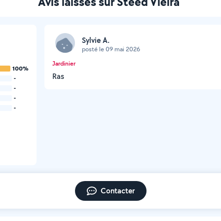
Avis laissés sur Steed Vieira
Sylvie A.
posté le 09 mai 2026
Jardinier
100%
Ras
-
-
-
-
Contacter