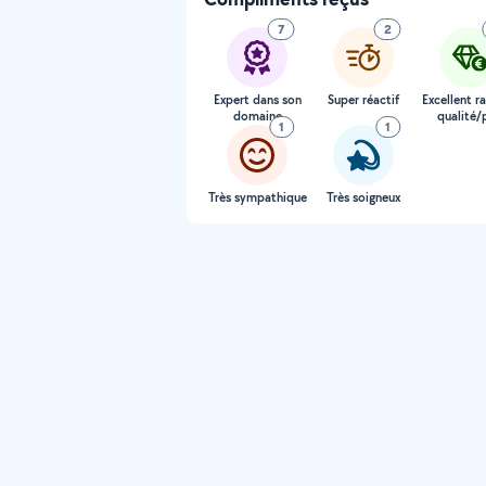
7
2
Expert dans son
Super réactif
Excellent r
domaine
qualité/p
1
1
Très sympathique
Très soigneux