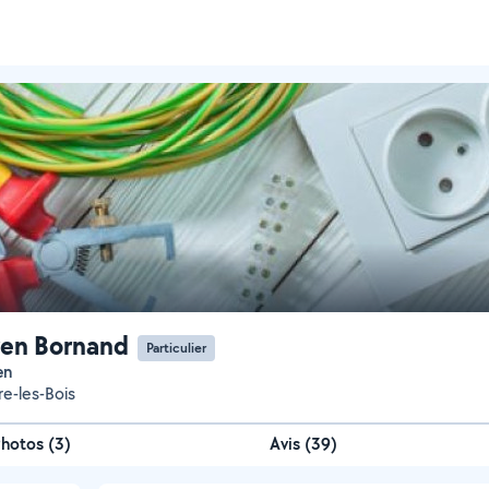
en Bornand
Particulier
en
e-les-Bois
Photos
(
3
)
Avis (39)