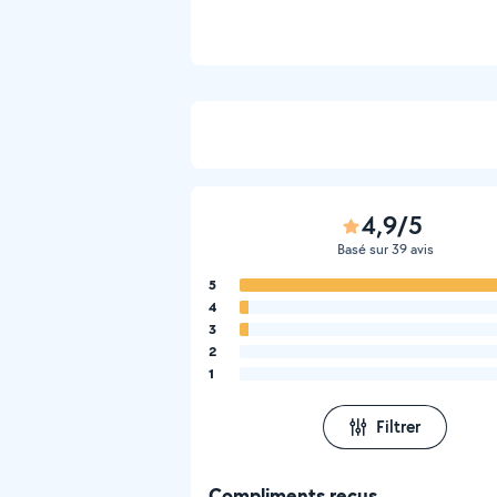
4,9/5
Basé sur 39 avis
5
4
3
2
1
Filtrer
Compliments reçus