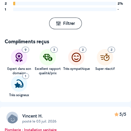
2
2%
1
-
Filtrer
Compliments reçus
9
3
2
2
Expert dans son
Excellent rapport
Très sympathique
Super réactif
domaine
qualité/prix
1
Très soigneux
5/5
Vincent H.
posté le 03 juil. 2026
Plomberie - Installation sanitaire