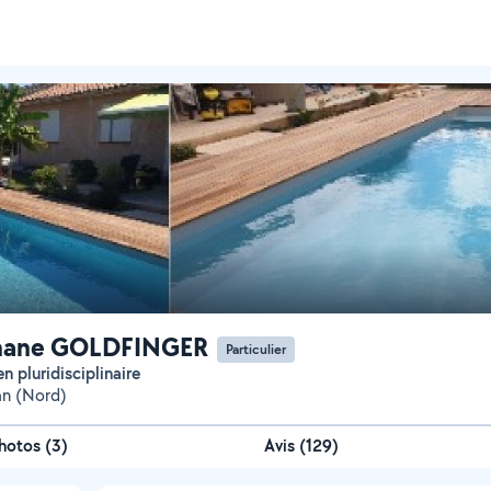
hane GOLDFINGER
Particulier
en pluridisciplinaire
an (Nord)
hotos
(
3
)
Avis (129)