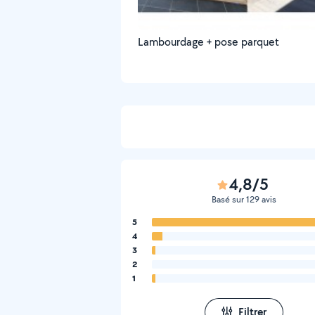
Lambourdage + pose parquet
4,8/5
Basé sur 129 avis
5
4
3
2
1
Filtrer