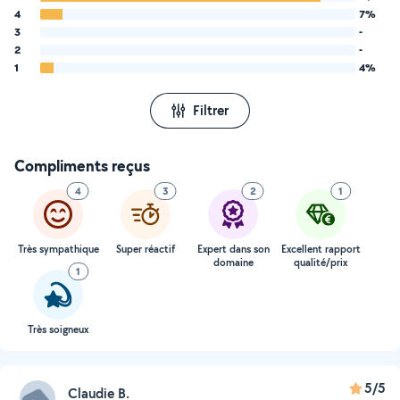
4
7%
3
-
2
-
1
4%
Filtrer
Compliments reçus
4
3
2
1
Très sympathique
Super réactif
Expert dans son
Excellent rapport
domaine
qualité/prix
1
Très soigneux
5/5
Claudie B.