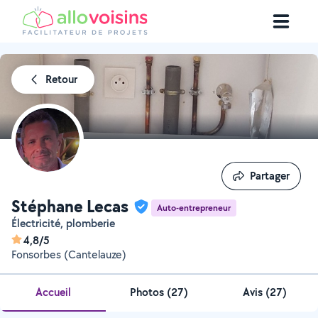
Retour
Partager
Partager
Stéphane Lecas
Auto-entrepreneur
Électricité, plomberie
4,8/5
Fonsorbes (Cantelauze)
Accueil
Photos
(
27
)
Avis (27)