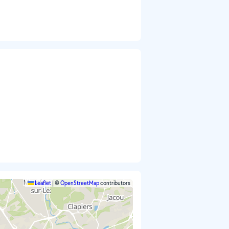
Leaflet
|
©
OpenStreetMap
contributors