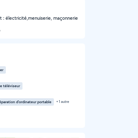
ut : électricité,menuiserie, maçonnerie
é
er
e téléviseur
éparation d'ordinateur portable
+ 1 autre