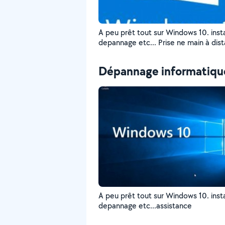
A peu prêt tout sur Windows 10. insta
depannage etc... Prise ne main à dis
Une connexion à internet et votre p
est nécessaire quand même. Vous po
Dépannage informatiqu
voir en direct ce que je fais sur votre
ordinateur :)
A peu prêt tout sur Windows 10. insta
depannage etc...assistance