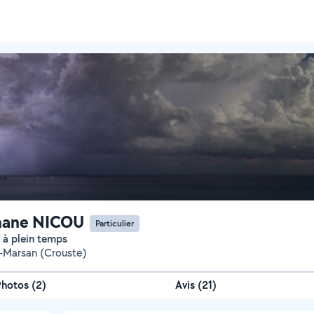
hane NICOU
Particulier
ur à plein temps
-Marsan (Crouste)
Photos
(
2
)
Avis (21)