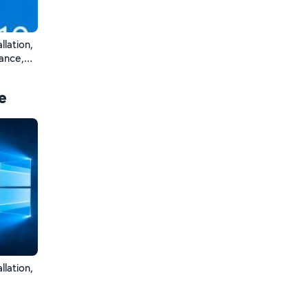
llation,
tance,
résence
urrez
e
llation,