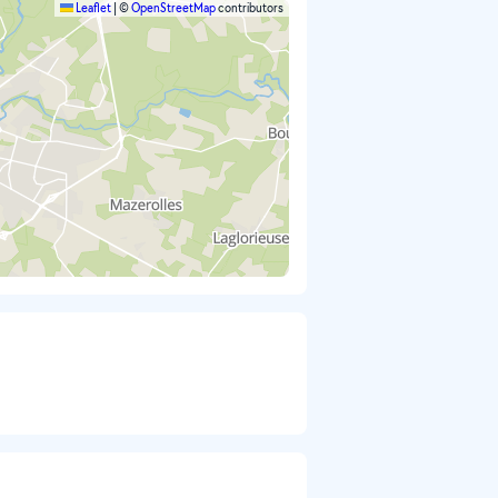
Leaflet
|
©
OpenStreetMap
contributors