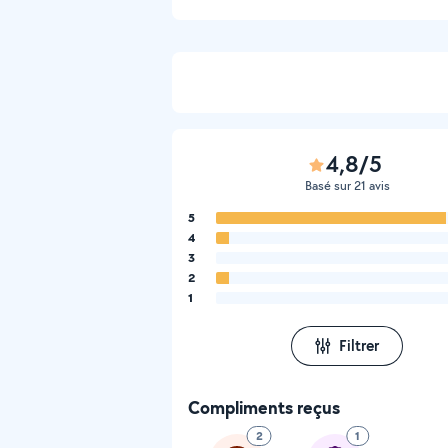
4,8/5
Basé sur 21 avis
5
4
3
2
1
Filtrer
Compliments reçus
2
1