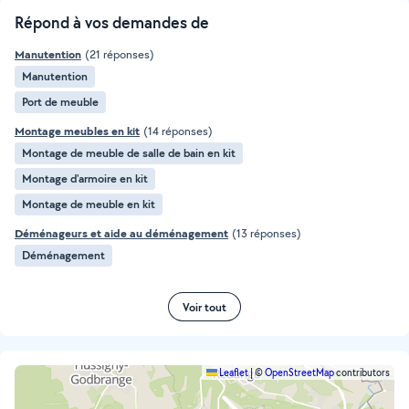
Répond à vos demandes de
Manutention
(21 réponses)
Manutention
Port de meuble
Montage meubles en kit
(14 réponses)
Montage de meuble de salle de bain en kit
Montage d'armoire en kit
Montage de meuble en kit
Déménageurs et aide au déménagement
(13 réponses)
Déménagement
Voir tout
Leaflet
|
©
OpenStreetMap
contributors