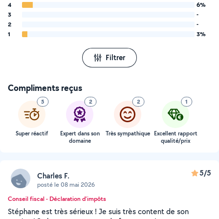
4
6%
3
-
2
-
1
3%
Filtrer
Compliments reçus
5
2
2
1
Super réactif
Expert dans son
Très sympathique
Excellent rapport
domaine
qualité/prix
5/5
Charles F.
posté le 08 mai 2026
Conseil fiscal - Déclaration d'impôts
Stéphane est très sérieux ! Je suis très content de son