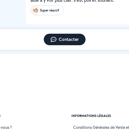
aidé à y voir plus clair. il est poli et souriant.
Super réactif
Contacter
N
INFORMATIONS LÉGALES
-nous ?
Conditions Générales de Vente et 