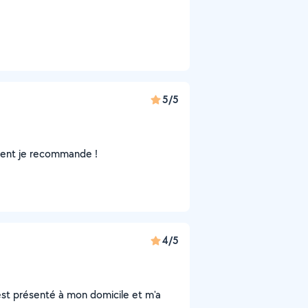
5/5
ement je recommande !
4/5
'est présenté à mon domicile et m'a