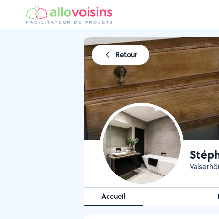
Retour
Stéph
Valserhô
Accueil