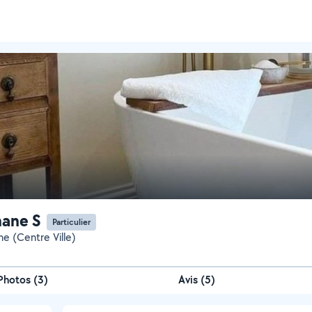
ane S
Particulier
ne (Centre Ville)
Photos
(
3
)
Avis (5)