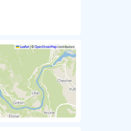
Leaflet
|
©
OpenStreetMap
contributors