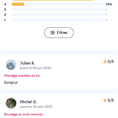
4
13%
3
-
2
-
1
-
Filtrer
5/5
Julien R.
posté le 06 juin 2024
Montage meubles en kit
bonjour
5/5
Michel G.
posté le 30 août 2023
Bricolage et multi services