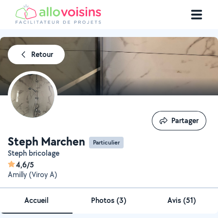
Retour
Partager
Partager
Steph Marchen
Particulier
Steph bricolage
4,6/5
Amilly (Viroy A)
Accueil
Photos
(
3
)
Avis (51)