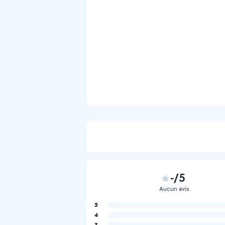
-/5
Aucun avis
5
4
3