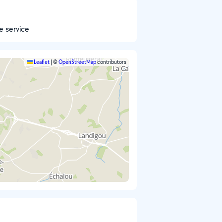
e service
Leaflet
|
©
OpenStreetMap
contributors