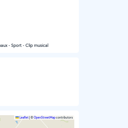
maux - Sport - Clip musical
Leaflet
|
©
OpenStreetMap
contributors