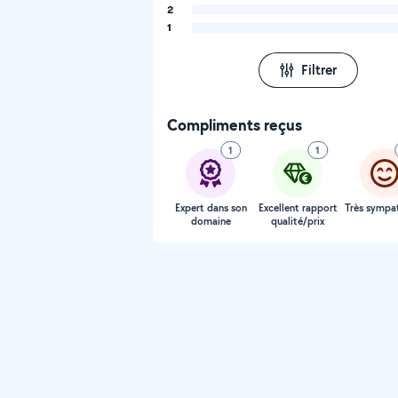
2
1
Filtrer
Compliments reçus
1
1
Expert dans son
Excellent rapport
Très sympa
domaine
qualité/prix