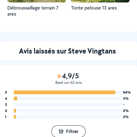
Débroussaillage terrain 7
Tonte pelouse 13 ares
ares
Avis laissés sur Steve Vingtans
4,9/5
Basé sur 62 avis
5
94%
4
3%
3
-
2
2%
1
2%
Filtrer