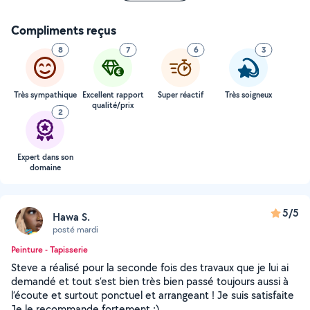
Compliments reçus
8
7
6
3
Très sympathique
Excellent rapport
Super réactif
Très soigneux
qualité/prix
2
Expert dans son
domaine
5/5
Hawa S.
posté mardi
Peinture - Tapisserie
Steve a réalisé pour la seconde fois des travaux que je lui ai
demandé et tout s’est bien très bien passé toujours aussi à
l’écoute et surtout ponctuel et arrangeant ! Je suis satisfaite
Je le recommande fortement ;)