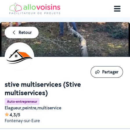
Retour
Partager
Partager
stive multiservices (Stive
multiservices)
Auto-entrepreneur
Elagueur,peintre,multiservice
4,3/5
Fontenay-sur-Eure