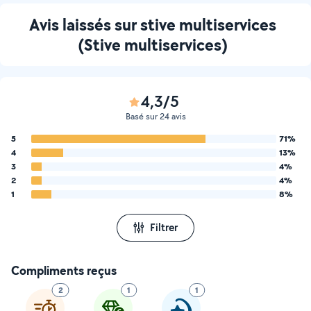
Avis laissés sur stive multiservices
(Stive multiservices)
4,3/5
Basé sur 24 avis
5
71%
4
13%
3
4%
2
4%
1
8%
Filtrer
Compliments reçus
2
1
1