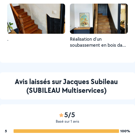
.
Réalisation d'un
soubassement en bois dans
une cage d'escalier plus
tapisserie et rénovation de
l'escalier.
Avis laissés sur Jacques Subileau
(SUBILEAU Multiservices)
5/5
Basé sur 1 avis
5
100%