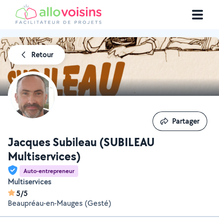
Retour
Partager
Partager
Jacques Subileau (SUBILEAU
Multiservices)
Auto-entrepreneur
Multiservices
5/5
Beaupréau-en-Mauges (Gesté)