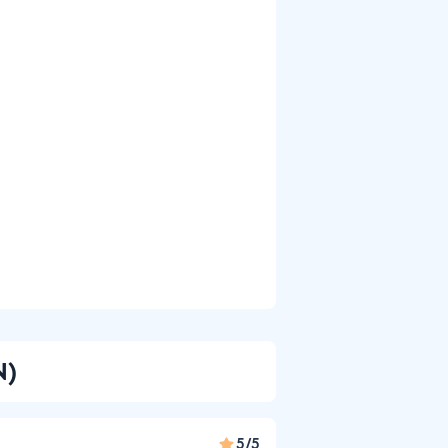
N)
5/5