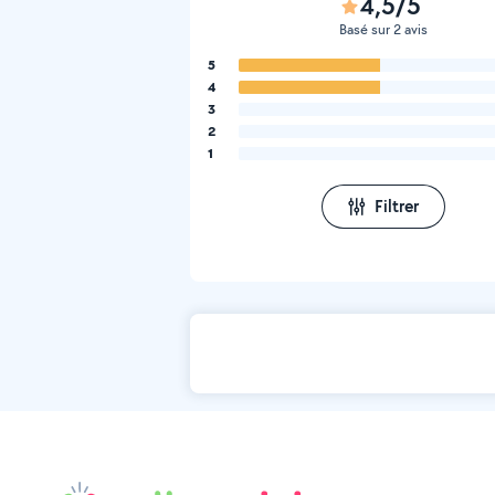
4,5/5
Basé sur 2 avis
5
4
3
2
1
Filtrer