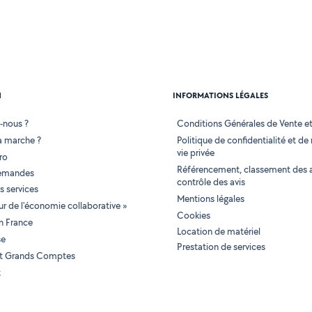
N
INFORMATIONS LÉGALES
-nous ?
Conditions Générales de Vente et 
 marche ?
Politique de confidentialité et de
vie privée
ro
Référencement, classement des 
demandes
contrôle des avis
 services
Mentions légales
tur de l'économie collaborative »
Cookies
en France
Location de matériel
se
Prestation de services
 et Grands Comptes
t