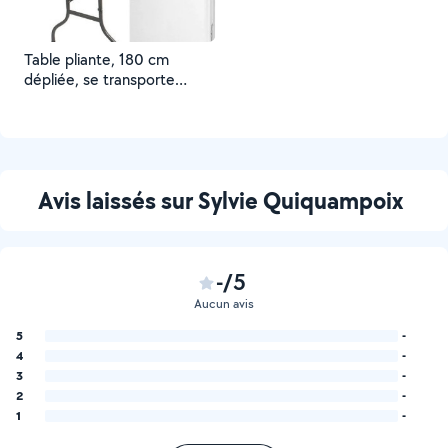
Table pliante, 180 cm
dépliée, se transporte
facilement sous forme de
coffre lorsqu'elle est
repliée.
Avis laissés sur Sylvie Quiquampoix
-/5
Aucun avis
5
-
4
-
3
-
2
-
1
-