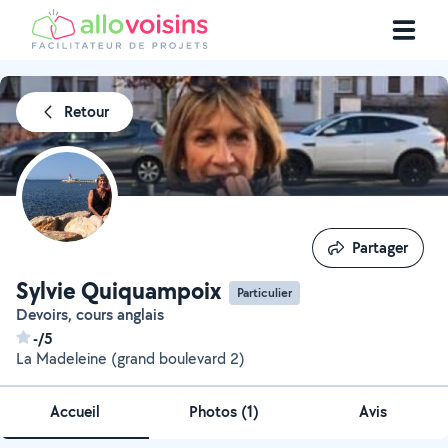
Retour
Partager
Partager
Sylvie Quiquampoix
Particulier
Devoirs, cours anglais
-/5
La Madeleine (grand boulevard 2)
Accueil
Photos
(
1
)
Avis