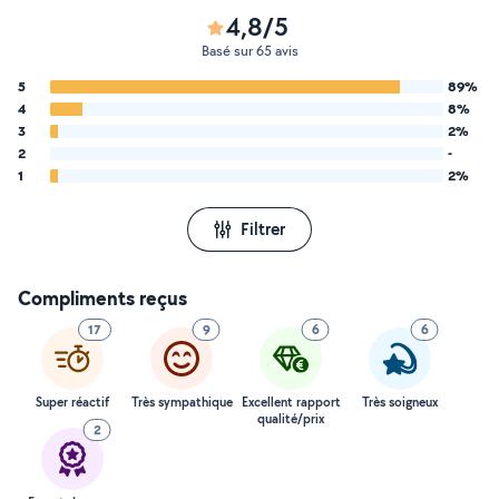
4,8/5
Basé sur 65 avis
5
89%
4
8%
3
2%
2
-
1
2%
Filtrer
Compliments reçus
17
9
6
6
Super réactif
Très sympathique
Excellent rapport
Très soigneux
qualité/prix
2