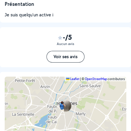
Présentation
Je suis quelqu'un active i
-/5
Aucun avis
Voir ses avis
Leaflet
|
©
OpenStreetMap
contributors