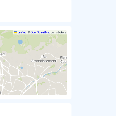
Leaflet
|
©
OpenStreetMap
contributors