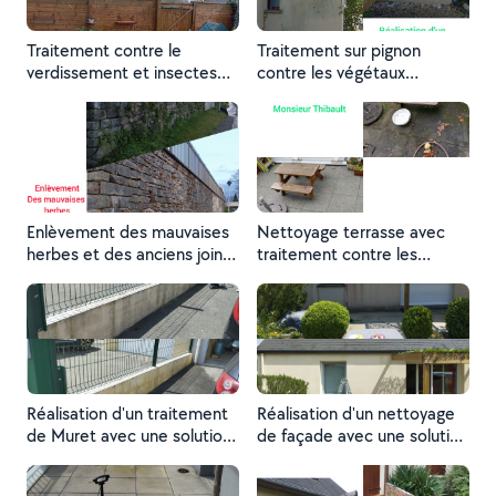
Traitement contre le
Traitement sur pignon
verdissement et insectes
contre les végétaux
xylophages
parasites
Enlèvement des mauvaises
Nettoyage terrasse avec
herbes et des anciens joints
traitement contre les
de pierre
végétaux parasites
Réalisation d'un traitement
Réalisation d'un nettoyage
de Muret avec une solution
de façade avec une solution
aqueuse prête à l'emploi
aqueuse prête à l'emploi
destiné à assainir les
destiné à assainir les