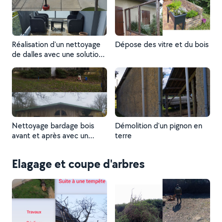
supports contaminés par les
supports contaminés par les
micros organismes et à
micros organismes et à
empêcher toute
empêcher toute
germination de végétaux
germination de végétaux
parasites
parasites
Réalisation d'un nettoyage
Dépose des vitre et du bois
de dalles avec une solution
aqueuse prête à l'emploi
destiné à assainir les
supports contaminés par les
micro organisme et a
empêcher toute
germination de végétaux
parasites
Nettoyage bardage bois
Démolition d'un pignon en
avant et après avec un
terre
produit curatif et préventif
résultats immédiats contre
Elagage et coupe d'arbres
les verdissement et
insectes xylophage