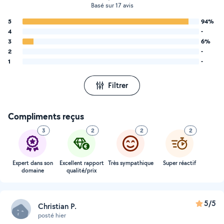
Basé sur 17 avis
5
94%
4
-
3
6%
2
-
1
-
Filtrer
Compliments reçus
3
2
2
2
Expert dans son
Excellent rapport
Très sympathique
Super réactif
domaine
qualité/prix
5/5
Christian P.
posté hier