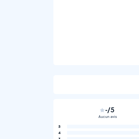
-/5
Aucun avis
5
4
3