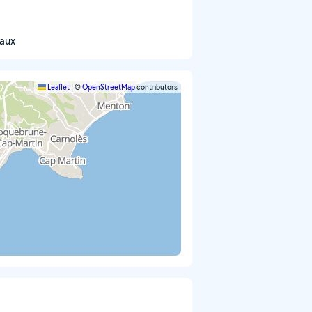
maux
Leaflet
|
©
OpenStreetMap
contributors