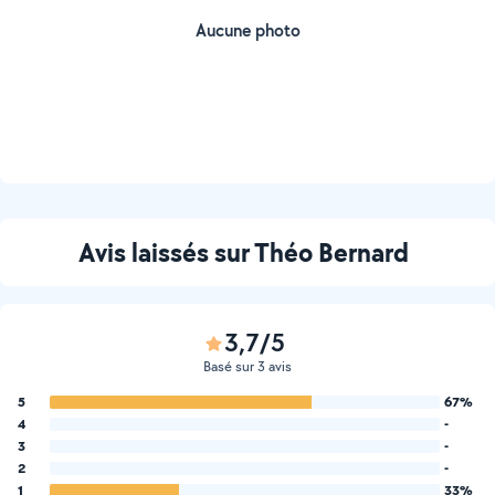
Aucune photo
Avis laissés sur Théo Bernard
3,7/5
Basé sur 3 avis
5
67%
4
-
3
-
2
-
1
33%