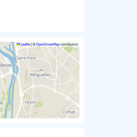
Leaflet
|
©
OpenStreetMap
contributors