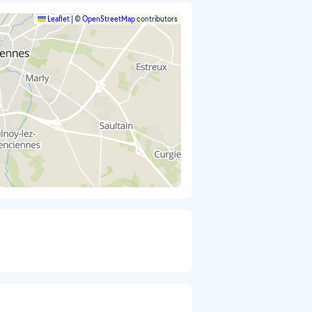
Leaflet
|
©
OpenStreetMap
contributors