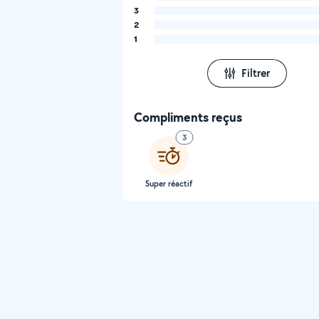
3
2
1
Filtrer
Compliments reçus
3
Super réactif