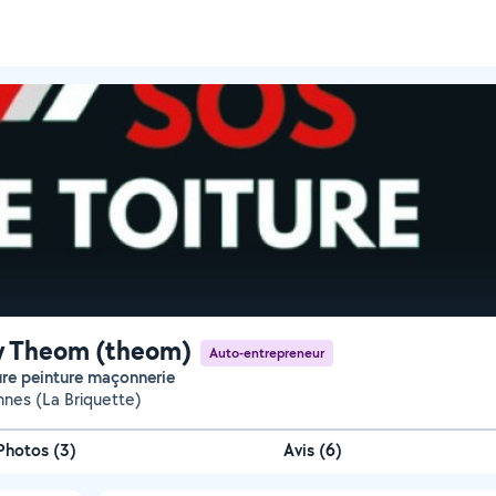
y Theom (theom)
Auto-entrepreneur
ure peinture maçonnerie
nnes (La Briquette)
Photos
(
3
)
Avis (6)