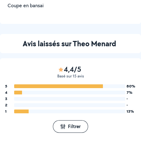
Coupe en bansai
Avis laissés sur Theo Menard
4,4/5
Basé sur 15 avis
5
80%
4
7%
3
-
2
-
1
13%
Filtrer