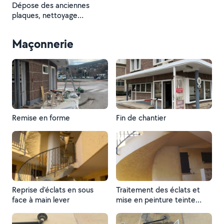
Dépose des anciennes
plaques, nettoyage
ponçage et traitement des
traverse de support, puis
Maçonnerie
mise en peinture avant
installation de la nouvelle
couverture bac acier
Remise en forme
Fin de chantier
Reprise d’éclats en sous
Traitement des éclats et
face à main lever
mise en peinture teinte
exacte