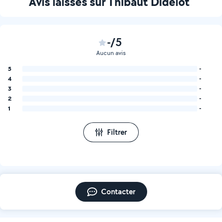
Avis laissés sur Thibaut Didelot
-/5
Aucun avis
5
-
4
-
3
-
2
-
1
-
Filtrer
Contacter