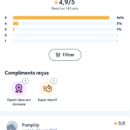
4,9/5
Basé sur 145 avis
5
94%
4
5%
3
1%
2
-
1
-
Filtrer
Compliments reçus
1
1
Expert dans son
Super réactif
domaine
5/5
PumpUp