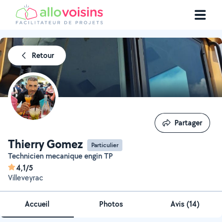
Retour
Partager
Partager
Thierry Gomez
Particulier
Technicien mecanique engin TP
4,1/5
Villeveyrac
Accueil
Photos
Avis (14)